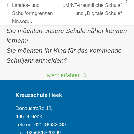
Nächster
Landes- und
„MINT-freundliche Schule“
vorheriger
Beitrag:
Schulformgrenzen
und „Digitale Schule“
Beitrag:
hinweg…
Sie möchten unsere Schule näher kennen
lernen?
Sie möchten Ihr Kind für das kommende
Schuljahr anmelden?
Mehr erfahren
Kreuzschule Heek
Donaustraße 12,
48619 Heek
Telefon: 02568/632030
Fax: 02568/6320399