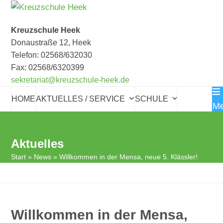
Skip
to
Kreuzschule Heek
content
Donaustraße 12, Heek
Telefon: 02568/632030
Fax: 02568/6320399
sekretariat@kreuzschule-heek.de
HOME
AKTUELLES / SERVICE
SCHULE
M
BILDUNG
SCHULLEBEN
KONTAKT
Aktuelles
Start
»
News
»
Willkommen in der Mensa, neue 5. Klässler!
Willkommen in der Mensa,